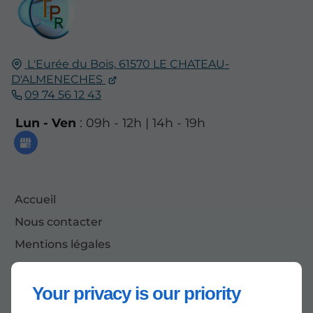
L'Eurée du Bois,
61570
LE CHATEAU-
D'ALMENECHES
09 74 56 12 43
Lun - Ven
: 09h - 12h | 14h - 19h
Accueil
Nous contacter
Mentions légales
Plan du site
Your privacy is our priority