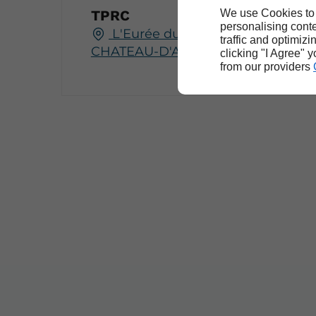
We use Cookies to
TPRC
personalising conte
L'Eurée du Bois, 61570 LE
traffic and optimizi
CHATEAU-D'ALMENECHES
clicking "I Agree" 
from our providers