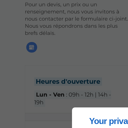
Pour un devis, un prix ou un
renseignement, nous vous invitons à
nous contacter par le formulaire ci-joint
Nous vous répondrons dans les plus
brefs délais.
Heures d'ouverture
Lun - Ven
: 09h - 12h | 14h -
19h
Your priva