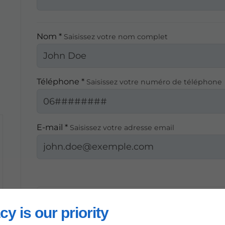
.
Nom *
Saisissez votre nom complet
Téléphone *
Saisissez votre numéro de téléphone
E-mail *
Saisissez votre adresse email
En soumettant ce formulaire, j'accepte qu
exploitées dans le cadre strict de ma d
cy is our priority