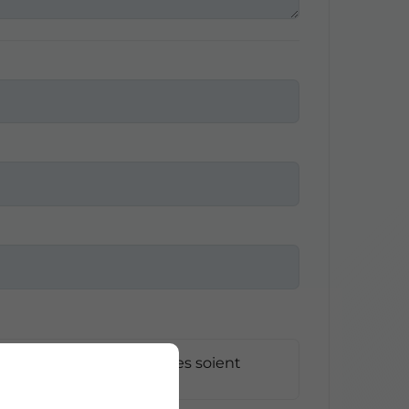
e les informations saisies soient
emande*