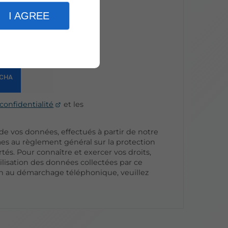
I AGREE
r
confidentialité
et les
 de vos données, effectués à partir de notre
mes au règlement général sur la protection
tés. Pour connaître et exercer vos droits,
lisation des données collectées par ce
tion au démarchage téléphonique, veuillez